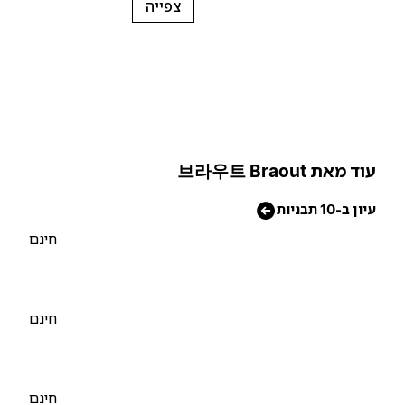
צפייה
וד מאת 브라우트 Braout
יון ב-10 תבניות
חינם
חינם
חינם