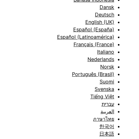
Dansk
Deutsch
English (UK)
Español (España)
Español (Latinoamérica)
Français (France)
Italiano
Nederlands
Norsk
Português (Brasil)
Suomi
Svenska
Tiếng Việt
עברית
العربية
ภาษาไทย
한국어
日本語