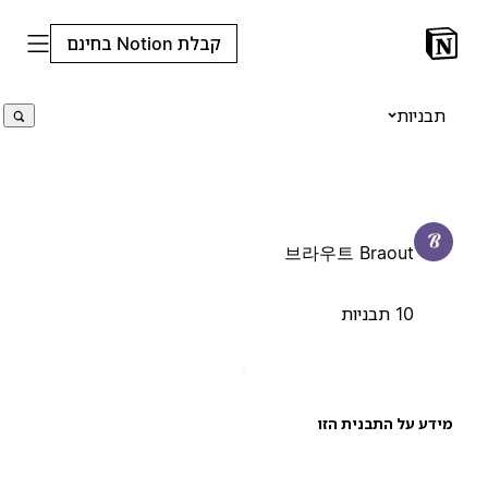
קבלת Notion בחינם
תבניות
브라우트 Braout
10 תבניות
ידע על התבנית הזו