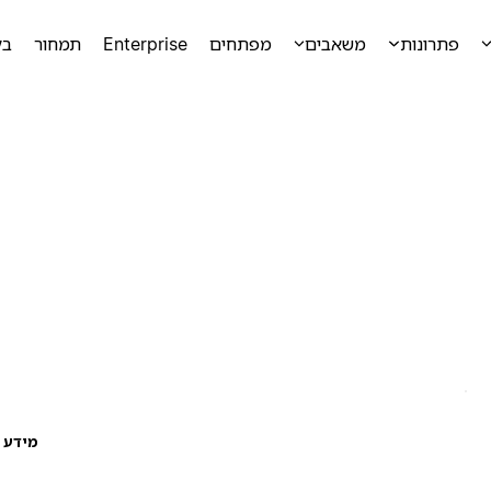
פתרונות
משאבים
מפתחים
Enterprise
תמחור
בק
מידע ע