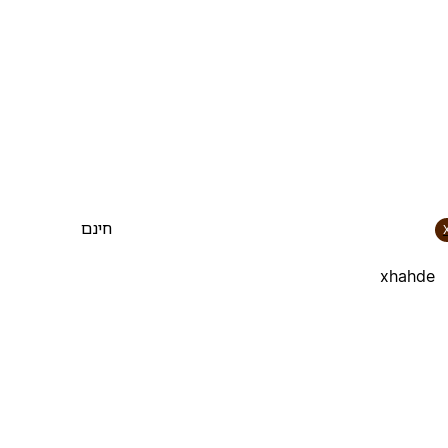
חינם
xhahde