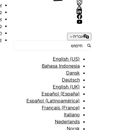
א
מ
א
ס
ת
עברית
ז
English (US)
Bahasa Indonesia
Dansk
Deutsch
English (UK)
Español (España)
Español (Latinoamérica)
Français (France)
Italiano
Nederlands
Norsk