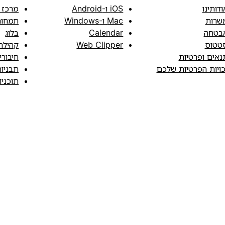
ודותינו
iOS ו-Android
מרכז 
שרות
Mac ו-Windows
תמחור
בטחה
Calendar
בלוג
טטוס
Web Clipper
קהילה
נאים ופרטיות
חיבורי
כויות הפרטיות שלכם
תבניו
תוכני