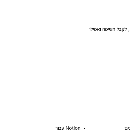
להעלות את התבנית שלכם לגלריית התבניות של Notion, לקבל חשיפה ואפילו
ים
Notion עבור