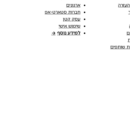
העזרה
ארגונים
חברות סטארט-אפ
עסק קטן
שימוש אישי
ם
למידע נוסף
→
ת
ות שותפים