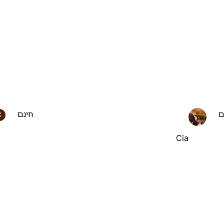
ם
חינם
X
Cia