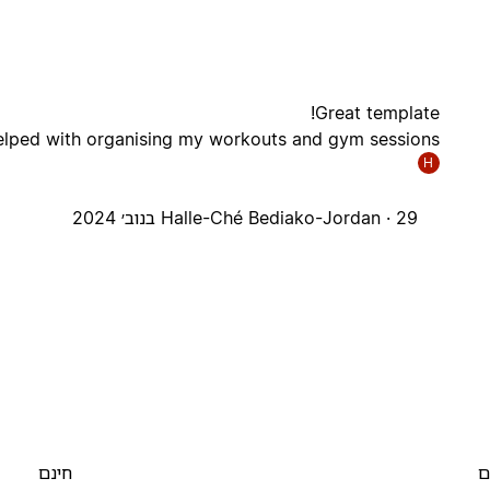
Great template!
elped with organising my workouts and gym sessions :)
H
29 בנוב׳ 2024
Halle-Ché Bediako-Jordan ·
ם
חינם