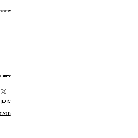
אודות ה
שיתוף ה
עדכון אח
תנאים