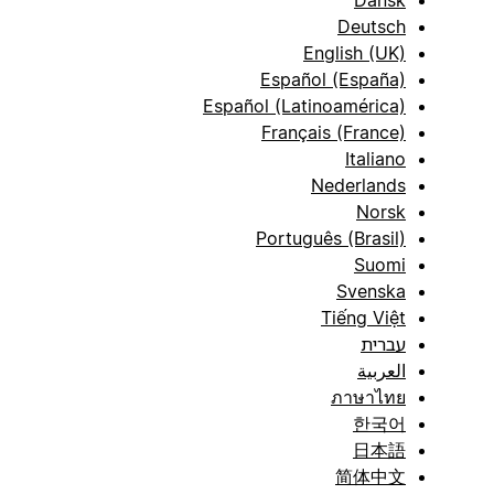
Dansk
Deutsch
English (UK)
Español (España)
Español (Latinoamérica)
Français (France)
Italiano
Nederlands
Norsk
Português (Brasil)
Suomi
Svenska
Tiếng Việt
עברית
العربية
ภาษาไทย
한국어
日本語
简体中文