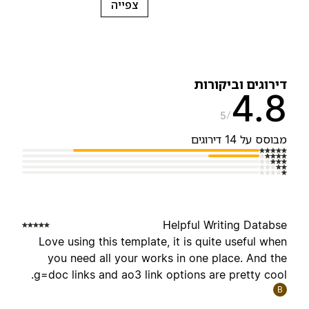
צפייה
ירוגים וביקורות
4.
5
בוסס על 14 דירוגים
Helpful Writing Databs
Love using this template, it is quite useful whe
you need all your works in one place. And th
g=doc links and ao3 link options are pretty cool
B