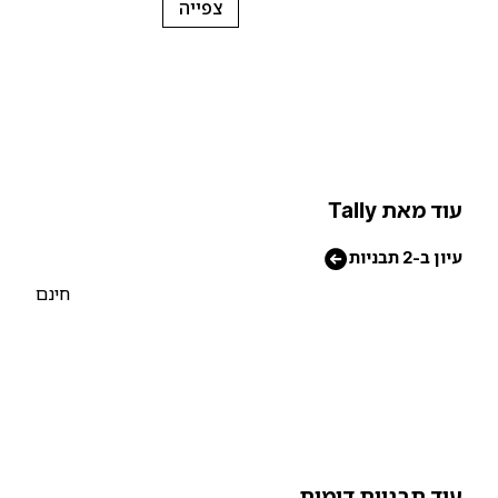
צפייה
וד מאת Tally
יון ב-2 תבניות
חינם
וד תבניות דומות