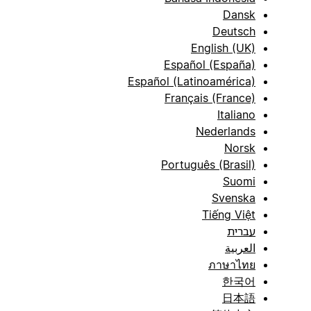
Dansk
Deutsch
English (UK)
Español (España)
Español (Latinoamérica)
Français (France)
Italiano
Nederlands
Norsk
Português (Brasil)
Suomi
Svenska
Tiếng Việt
עברית
العربية
ภาษาไทย
한국어
日本語