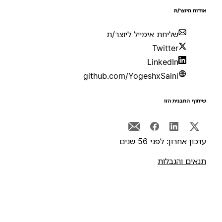
ודות היוצר/ת
שליחת אימייל ליוצר/ת
Twitter
LinkedIn
github.com/YogeshxSaini
יתוף התבנית הזו
דכון אחרון: לפני 56 שנים
נאים והגבלות