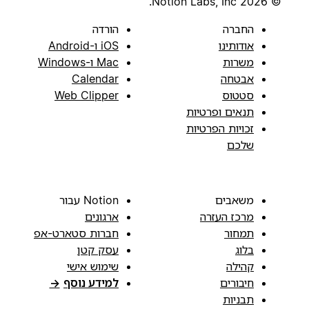
© 2026 Notion Labs, Inc.
החברה
הורדה
אודותינו
iOS ו-Android
משרות
Mac ו-Windows
אבטחה
Calendar
סטטוס
Web Clipper
תנאים ופרטיות
זכויות הפרטיות
שלכם
משאבים
Notion עבור
מרכז העזרה
ארגונים
תמחור
חברות סטארט-אפ
בלוג
עסק קטן
קהילה
שימוש אישי
חיבורים
למידע נוסף
→
תבניות