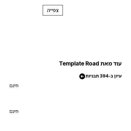
צפייה
וד מאת Template Road
יון ב-394 תבניות
חינם
חינם