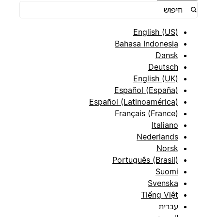
English (US)
Bahasa Indonesia
Dansk
Deutsch
English (UK)
Español (España)
Español (Latinoamérica)
Français (France)
Italiano
Nederlands
Norsk
Português (Brasil)
Suomi
Svenska
Tiếng Việt
עברית