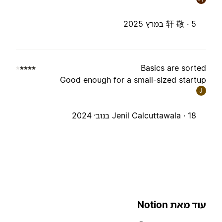
5 במרץ 2025
轩 敬 ·
Basics are sorte
Good enough for a small-sized startu
J
18 בנוב׳ 2024
Jenil Calcuttawala ·
וד מאת Notion