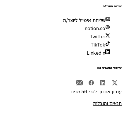
ודות היוצר/ת
שליחת אימייל ליוצר/ת
notion.so
Twitter
TikTok
LinkedIn
יתוף התבנית הזו
דכון אחרון: לפני 56 שנים
נאים והגבלות