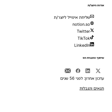
ודות היוצר/ת
שליחת אימייל ליוצר/ת
notion.so
Twitter
TikTok
LinkedIn
יתוף התבנית הזו
דכון אחרון: לפני 56 שנים
נאים והגבלות