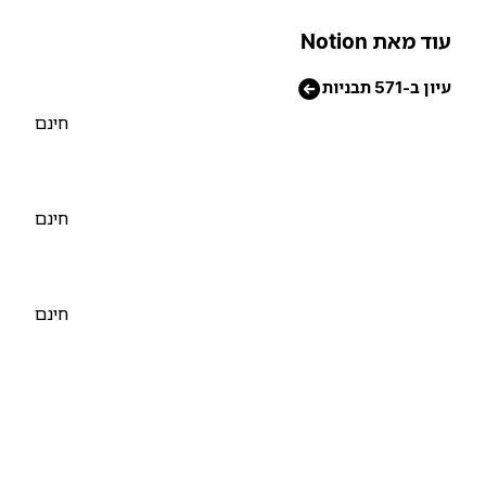
וד מאת Notion
יון ב-571 תבניות
חינם
חינם
חינם