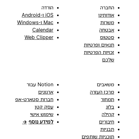
החברה
הורדה
אודותינו
iOS ו-Android
משרות
Mac ו-Windows
אבטחה
Calendar
סטטוס
Web Clipper
תנאים ופרטיות
זכויות הפרטיות
שלכם
משאבים
Notion עבור
מרכז העזרה
ארגונים
תמחור
חברות סטארט-אפ
בלוג
עסק קטן
קהילה
שימוש אישי
חיבורים
למידע נוסף
→
תבניות
תוכניות שותפים