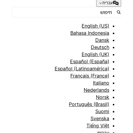
עברית
English (US)
Bahasa Indonesia
Dansk
Deutsch
English (UK)
Español (España)
Español (Latinoamérica)
Français (France)
Italiano
Nederlands
Norsk
Português (Brasil)
Suomi
Svenska
Tiếng Việt
עברית