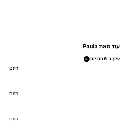
וד מאת Paula
יון ב-6 תבניות
חינם
חינם
חינם