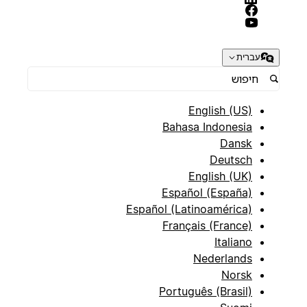
עברית
English (US)
Bahasa Indonesia
Dansk
Deutsch
English (UK)
Español (España)
Español (Latinoamérica)
Français (France)
Italiano
Nederlands
Norsk
Português (Brasil)