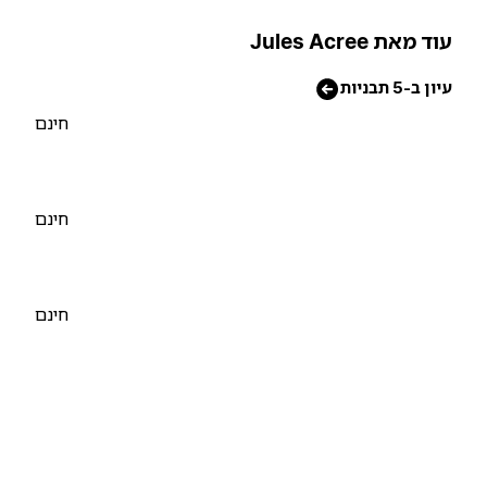
וד מאת Jules Acree
יון ב-5 תבניות
חינם
חינם
חינם