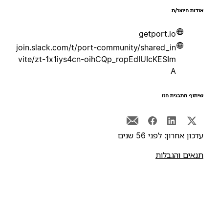
ודות היוצר/ת
getport.io
join.slack.com/t/port-community/shared_in
vite/zt-1x1iys4cn-oihCQp_ropEdIUIcKESIm
A
יתוף התבנית הזו
דכון אחרון: לפני 56 שנים
נאים והגבלות