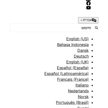
עברית
English (US)
Bahasa Indonesia
Dansk
Deutsch
English (UK)
Español (España)
Español (Latinoamérica)
Français (France)
Italiano
Nederlands
Norsk
Português (Brasil)