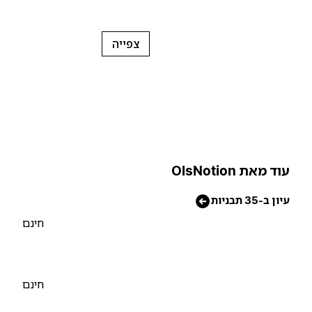
צפייה
וד מאת OlsNotion
יון ב-35 תבניות
חינם
חינם