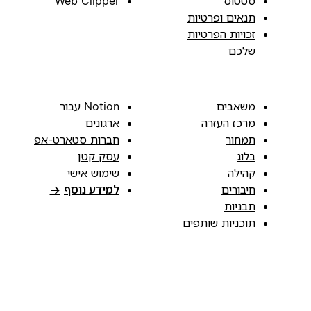
סטטוס
Web Clipper
תנאים ופרטיות
זכויות הפרטיות
שלכם
משאבים
Notion עבור
מרכז העזרה
ארגונים
תמחור
חברות סטארט-אפ
בלוג
עסק קטן
קהילה
שימוש אישי
חיבורים
למידע נוסף
→
תבניות
תוכניות שותפים