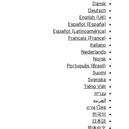
Dansk
Deutsch
English (UK)
Español (España)
Español (Latinoamérica)
Français (France)
Italiano
Nederlands
Norsk
Português (Brasil)
Suomi
Svenska
Tiếng Việt
עברית
العربية
ภาษาไทย
한국어
日本語
简体中文