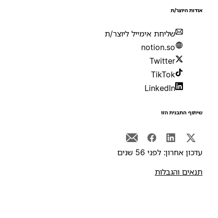
ודות היוצר/ת
שליחת אימייל ליוצר/ת
notion.so
Twitter
TikTok
LinkedIn
יתוף התבנית הזו
דכון אחרון: לפני 56 שנים
נאים והגבלות