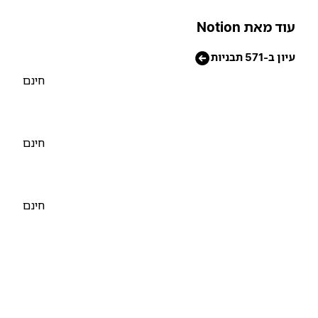
וד מאת Notion
יון ב-571 תבניות
חינם
חינם
חינם