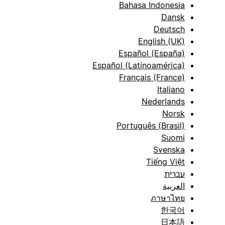
Bahasa Indonesia
Dansk
Deutsch
English (UK)
Español (España)
Español (Latinoamérica)
Français (France)
Italiano
Nederlands
Norsk
Português (Brasil)
Suomi
Svenska
Tiếng Việt
עברית
العربية
ภาษาไทย
한국어
日本語