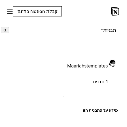
קבלת Notion בחינם
תבניות
Maariahstemplates
1 תבנית
ידע על התבנית הזו