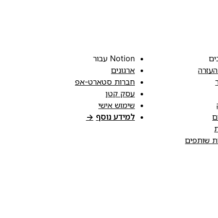
ים
Notion עבור
העזרה
ארגונים
חברות סטארט-אפ
עסק קטן
שימוש אישי
ם
למידע נוסף
→
ת
ות שותפים