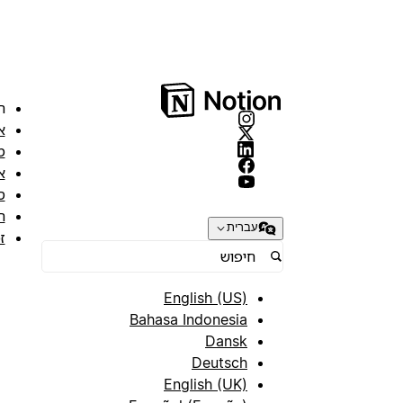
ה
א
מ
א
ס
ת
עברית
ז
English (US)
Bahasa Indonesia
Dansk
Deutsch
English (UK)