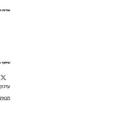
אודות ה
שיתוף ה
עדכון אח
תנאים