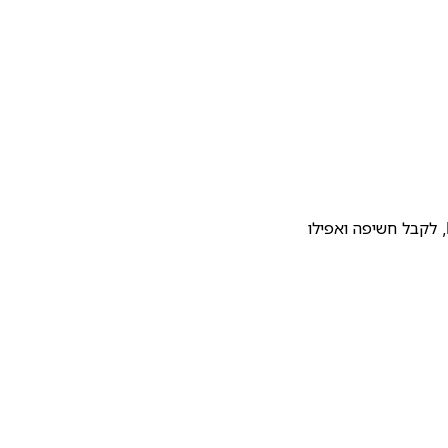
להעלות את התבנית שלכם לגלריית התבניות של Notion, לקבל חשיפה ואפילו