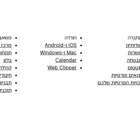
חברה
הורדה
משאב
ודותינו
iOS ו-Android
מרכז 
שרות
Mac ו-Windows
תמחור
בטחה
Calendar
בלוג
טטוס
Web Clipper
קהילה
נאים ופרטיות
חיבורי
כויות הפרטיות שלכם
תבניו
תוכני