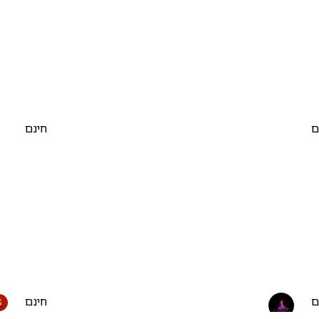
ם
חינם
ם
חינם
S