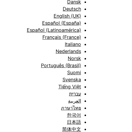
Dansk
Deutsch
English (UK)
Español (España)
Español (Latinoamérica)
Français (France)
Italiano
Nederlands
Norsk
Português (Brasil)
Suomi
Svenska
Tiếng Việt
עברית
العربية
ภาษาไทย
한국어
日本語
简体中文