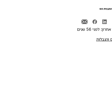
תבנית הזו
רון: לפני 56 שנים
 והגבלות