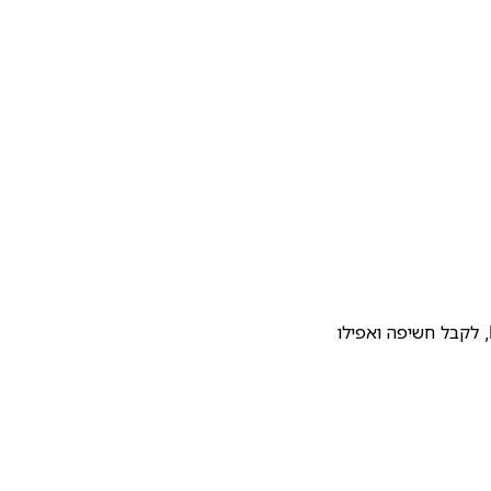
להעלות את התבנית שלכם לגלריית התבניות של Notion, לקבל חשיפה ואפילו