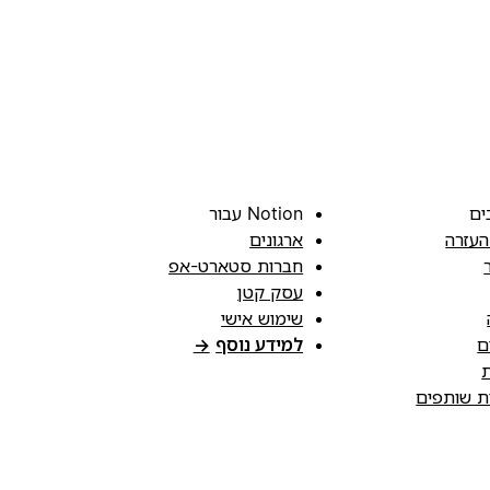
ים
Notion עבור
העזרה
ארגונים
חברות סטארט-אפ
עסק קטן
שימוש אישי
ם
למידע נוסף
→
ת
ות שותפים