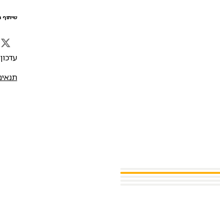
שיתוף ה
עדכון אח
תנאים