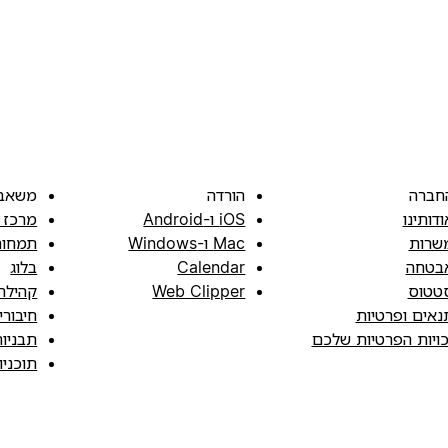
חברה
הורדה
משאב
ודותינו
iOS ו-Android
מרכז 
שרות
Mac ו-Windows
תמחור
בטחה
Calendar
בלוג
טטוס
Web Clipper
קהילה
נאים ופרטיות
חיבורי
כויות הפרטיות שלכם
תבניו
תוכני