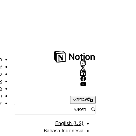
ה
א
מ
א
ס
ת
עברית
ז
English (US)
Bahasa Indonesia