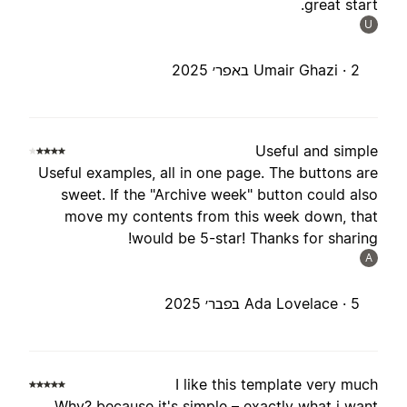
great start
U
2 באפר׳ 2025
Umair Ghazi ·
Useful and simpl
Useful examples, all in one page. The buttons ar
sweet. If the "Archive week" button could als
move my contents from this week down, tha
would be 5-star! Thanks for sharing
A
5 בפבר׳ 2025
Ada Lovelace ·
I like this template very muc
Why? because it's simple – exactly what i wan