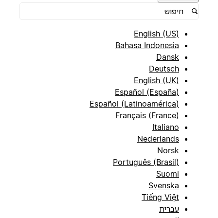
English (US)
Bahasa Indonesia
Dansk
Deutsch
English (UK)
Español (España)
Español (Latinoamérica)
Français (France)
Italiano
Nederlands
Norsk
Português (Brasil)
Suomi
Svenska
Tiếng Việt
עברית