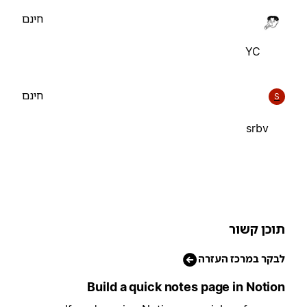
חינם
YC
חינם
S
srbv
וכן קשור
בקר במרכז העזרה
Build a quick notes page in Notio