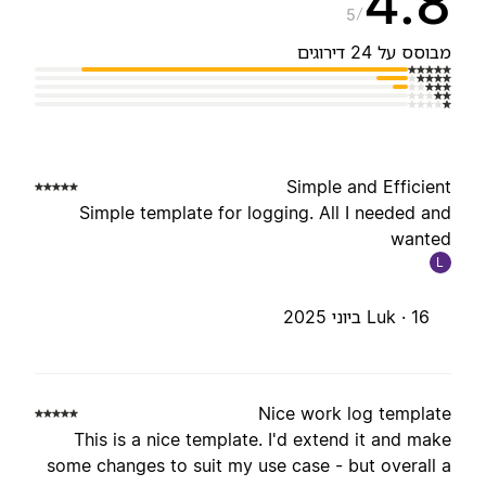
4.
5
בוסס על 24 דירוגים
Simple and Efficien
Simple template for logging. All I needed an
wante
L
16 ביוני 2025
Luk ·
Nice work log templat
This is a nice template. I'd extend it and mak
some changes to suit my use case - but overall 