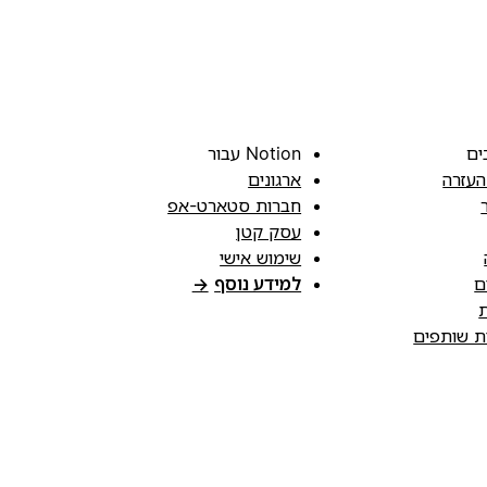
ים
Notion עבור
העזרה
ארגונים
חברות סטארט-אפ
עסק קטן
שימוש אישי
ם
למידע נוסף
→
ת
ות שותפים