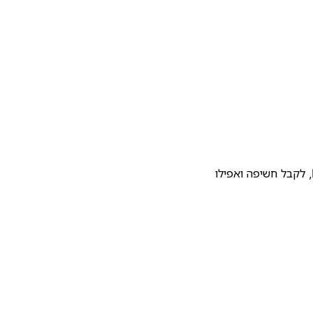
להעלות את התבנית שלכם לגלריית התבניות של Notion, לקבל חשיפה ואפילו