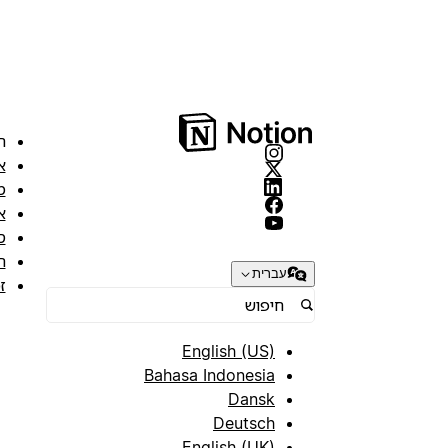
ה
א
מ
א
ס
ת
עברית
ז
English (US)
Bahasa Indonesia
Dansk
Deutsch
English (UK)