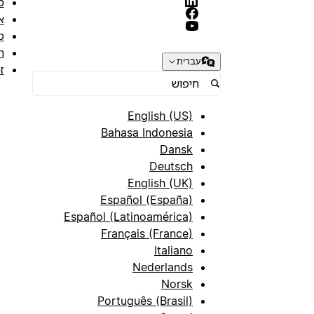
מ
א
ס
ת
עברית
ז
English (US)
Bahasa Indonesia
Dansk
Deutsch
English (UK)
Español (España)
Español (Latinoamérica)
Français (France)
Italiano
Nederlands
Norsk
Português (Brasil)