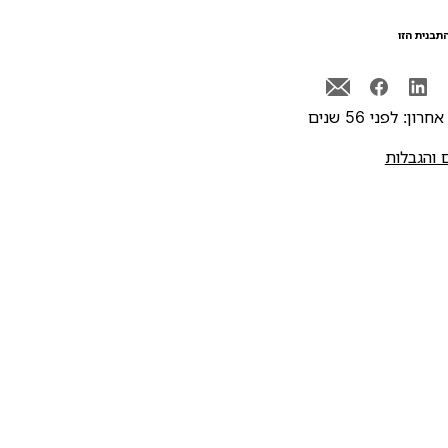
תבנית הזו
רון: לפני 56 שנים
 והגבלות