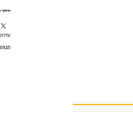
שיתוף ה
עדכון אח
תנאים