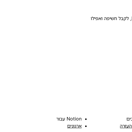
להעלות את התבנית שלכם לגלריית התבניות של Notion, לקבל חשיפה ואפילו
ים
Notion עבור
העזרה
ארגונים