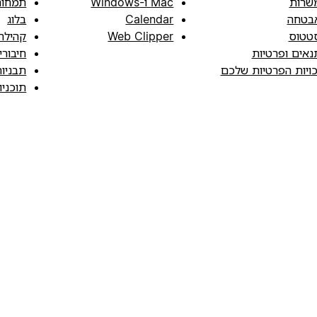
שרות
Mac ו-Windows
תמחור
בטחה
Calendar
בלוג
טטוס
Web Clipper
קהילה
נאים ופרטיות
חיבורי
כויות הפרטיות שלכם
תבניו
תוכני