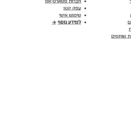
חברות סטארט-אפ
עסק קטן
שימוש אישי
ם
למידע נוסף
→
ת
ות שותפים