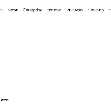
פתרונות
משאבים
מפתחים
Enterprise
תמחור
בק
מידע ע