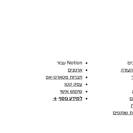
ים
Notion עבור
העזרה
ארגונים
חברות סטארט-אפ
עסק קטן
שימוש אישי
ם
למידע נוסף
→
ת
ות שותפים