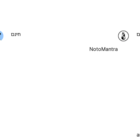
ם
חינם
NotoMantra
a