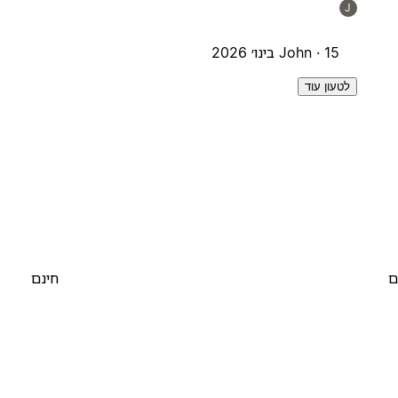
J
15 בינו׳ 2026
John ·
לטעון עוד
ם
חינם