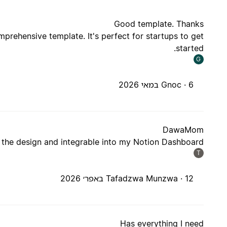
Good template. Thanks
prehensive template. It's perfect for startups to get
started.
G
6 במאי 2026
Gnoc ·
DawaMom
 the design and integrable into my Notion Dashboard
T
12 באפר׳ 2026
Tafadzwa Munzwa ·
Has everything I need