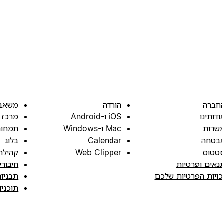
חברה
הורדה
משאב
ודותינו
iOS ו-Android
מרכז 
שרות
Mac ו-Windows
תמחור
בטחה
Calendar
בלוג
טטוס
Web Clipper
קהילה
נאים ופרטיות
חיבורי
כויות הפרטיות שלכם
תבניו
תוכני