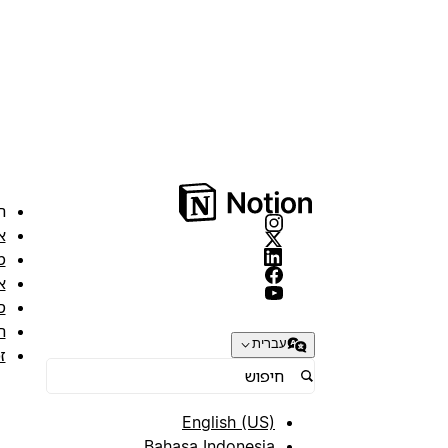
ה
א
מ
א
ס
ת
עברית
ז
English (US)
Bahasa Indonesia