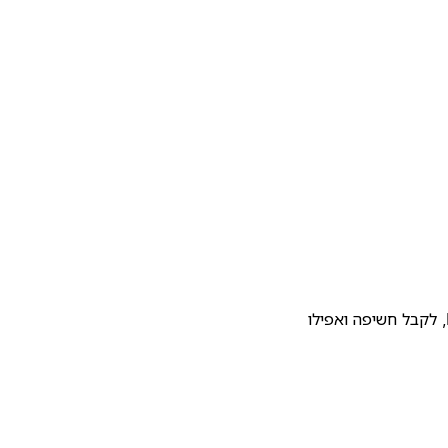
להעלות את התבנית שלכם לגלריית התבניות של Notion, לקבל חשיפה ואפילו