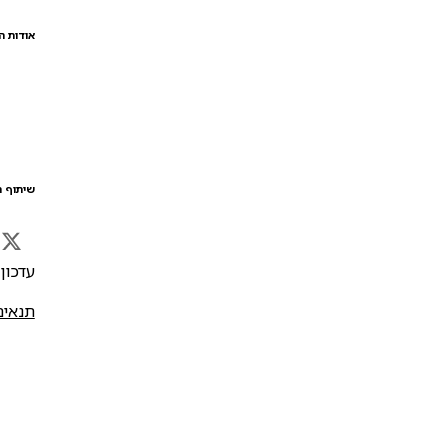
אודות ה
שיתוף ה
עדכון אח
תנאים