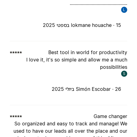
..............................................
L
15 בספט׳ 2025
lokmane houache ·
Best tool in world for productivit
I love it, it's so simple and allow me a muc
possibilitie
S
26 ביולי 2025
Simón Escobar ·
Game change
So organized and easy to track and manage! W
used to have our leads all over the place and ou