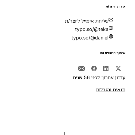
ודות היוצר/ת
שליחת אימייל ליוצר/ת
typo.so/@teka
typo.so/@daniel
יתוף התבנית הזו
דכון אחרון: לפני 56 שנים
נאים והגבלות