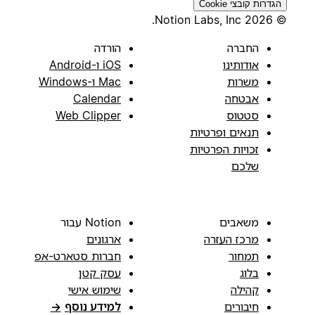
הגדרות קובצי Cookie
© 2026 Notion Labs, Inc.
החברה
הורדה
אודותינו
iOS ו-Android
משרות
Mac ו-Windows
אבטחה
Calendar
סטטוס
Web Clipper
תנאים ופרטיות
זכויות הפרטיות
שלכם
משאבים
Notion עבור
מרכז העזרה
ארגונים
תמחור
חברות סטארט-אפ
בלוג
עסק קטן
קהילה
שימוש אישי
חיבורים
למידע נוסף
→