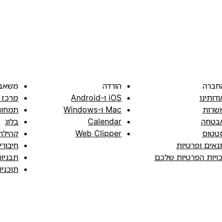
חברה
הורדה
משאב
ודותינו
iOS ו-Android
מרכז 
שרות
Mac ו-Windows
תמחור
בטחה
Calendar
בלוג
טטוס
Web Clipper
קהילה
נאים ופרטיות
חיבורי
כויות הפרטיות שלכם
תבניו
תוכני