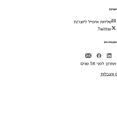
יוצר/ת
שליחת אימייל ליוצר/ת
Twitter
תבנית הזו
רון: לפני 56 שנים
 והגבלות