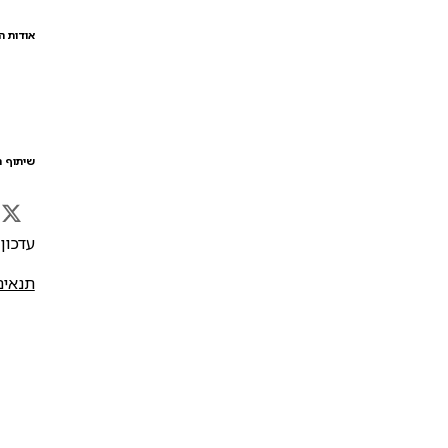
אודות ה
שיתוף ה
עדכון אח
תנאים