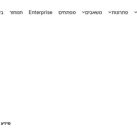
פתרונות
משאבים
מפתחים
Enterprise
תמחור
בק
מידע ע