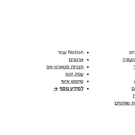
ים
Notion עבור
העזרה
ארגונים
חברות סטארט-אפ
עסק קטן
שימוש אישי
ם
למידע נוסף
→
ת
ות שותפים