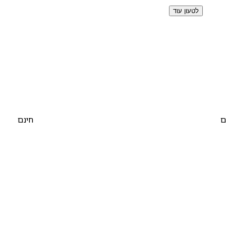
לטעון עוד
ם
חינם