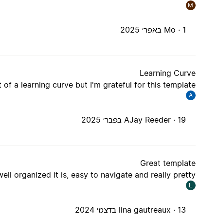
M
1 באפר׳ 2025
Mo ·
Learning Curve
t of a learning curve but I'm grateful for this template.
A
19 בפבר׳ 2025
AJay Reeder ·
Great template
well organized it is, easy to navigate and really pretty
L
13 בדצמ׳ 2024
lina gautreaux ·