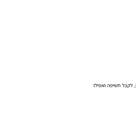
להעלות את התבנית שלכם לגלריית התבניות של Notion, לקבל חשיפה ואפילו