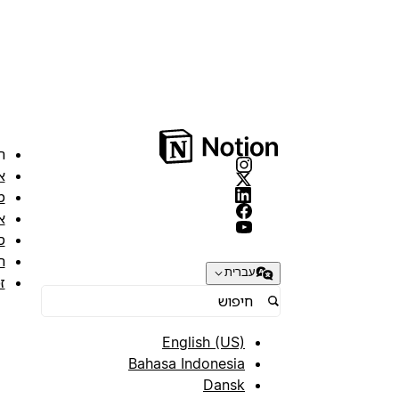
ה
א
מ
א
ס
ת
עברית
ז
English (US)
Bahasa Indonesia
Dansk