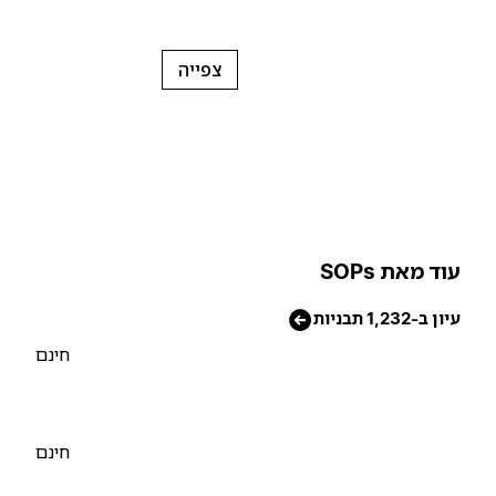
צפייה
וד מאת SOPs
יון ב-1,232 תבניות
חינם
חינם