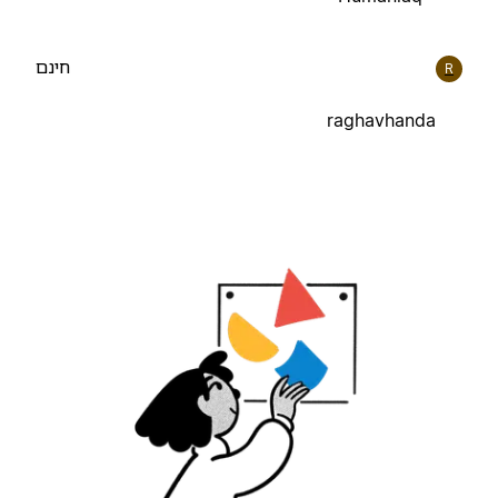
חינם
R
raghavhanda