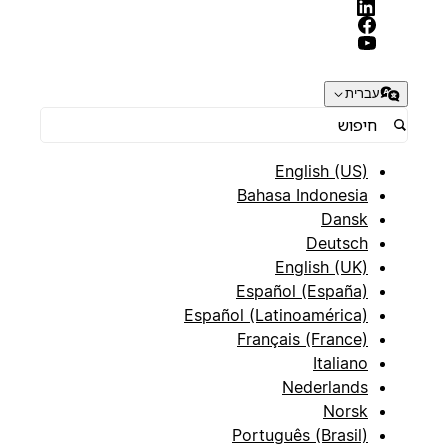
עברית
English (US)
Bahasa Indonesia
Dansk
Deutsch
English (UK)
Español (España)
Español (Latinoamérica)
Français (France)
Italiano
Nederlands
Norsk
Português (Brasil)