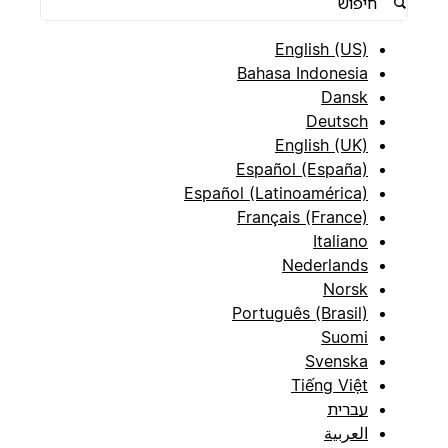
English (US)
Bahasa Indonesia
Dansk
Deutsch
English (UK)
Español (España)
Español (Latinoamérica)
Français (France)
Italiano
Nederlands
Norsk
Português (Brasil)
Suomi
Svenska
Tiếng Việt
עברית
العربية