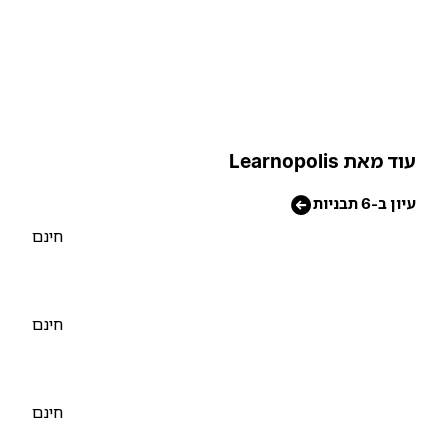
וד מאת Learnopolis
יון ב-6 תבניות
חינם
חינם
חינם