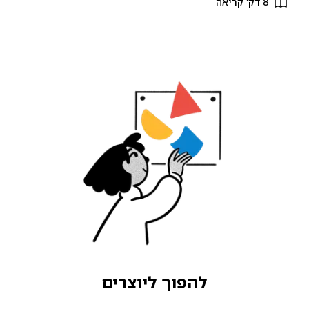
8 דק' קריאה
להפוך ליוצרים