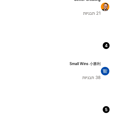
21 תבניות
4
Small Wins 小勝利
38 תבניות
5