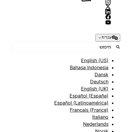
עברית
English (US)
Bahasa Indonesia
Dansk
Deutsch
English (UK)
Español (España)
Español (Latinoamérica)
Français (France)
Italiano
Nederlands
Norsk