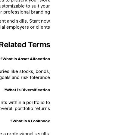
ustomizable to suit your
r professional branding.
nt and skills. Start now
al employers or clients.
Related Terms
What is Asset Allocation?
ries like stocks, bonds,
oals and risk tolerance.
What is Diversification?
ts within a portfolio to
erall portfolio returns.
What is a Lookbook?
a professional's skills,