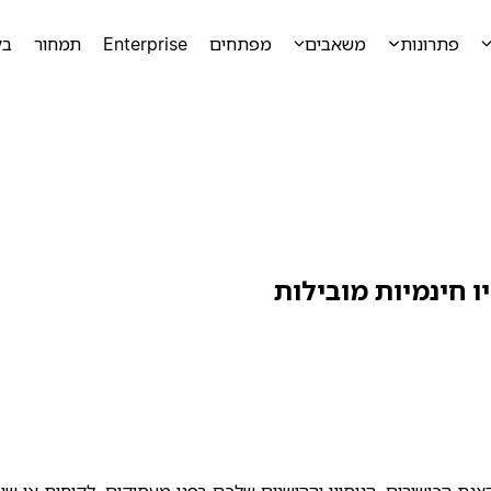
פתרונות
משאבים
מפתחים
Enterprise
תמחור
בק
ו חינמיות מובילות
להצגת הכישורים, הניסיון וההישגים שלכם בפני מעסיקים, לקוחות או שו