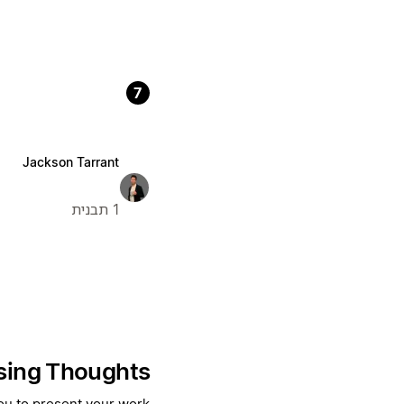
7
Jackson Tarrant
1 תבנית
sing Thoughts
you to present your work