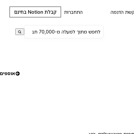
שת הדגמה
התחברות
קבלת Notion בחינם
אוספים
תפים פוטנציאליים. הוא