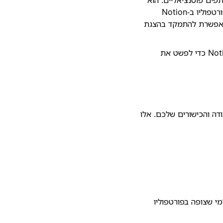
מהווה ייצוג חזותי של הדרך המקצועית שלכם ויכול לחזק משמעותית את המותג האישי. תבנית פורטפוליו ב‑Notion
מאפשרת להתמקד בהצגת
לפני שאתם מתחילים לבנות את הפורטפוליו שלכם, מומלץ להכיר את תבניות הפורטפוליו ב‑Notion כדי לפשט את
את העבודה והכישורים שלכם. אלו
י שצופה בפורטפוליו