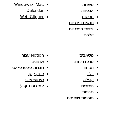
משרות
Mac ו-Windows
אבטחה
Calendar
סטטוס
Web Clipper
תנאים ופרטיות
זכויות הפרטיות
שלכם
משאבים
Notion עבור
מרכז העזרה
ארגונים
תמחור
חברות סטארט-אפ
בלוג
עסק קטן
קהילה
שימוש אישי
חיבורים
למידע נוסף
→
תבניות
תוכניות שותפים