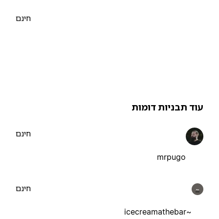
חינם
וד תבניות דומות
חינם
mrpugo
חינם
~
~icecreamathebar