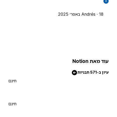
A
18 באפר׳ 2025
Andrés ·
וד מאת Notion
יון ב-571 תבניות
חינם
חינם