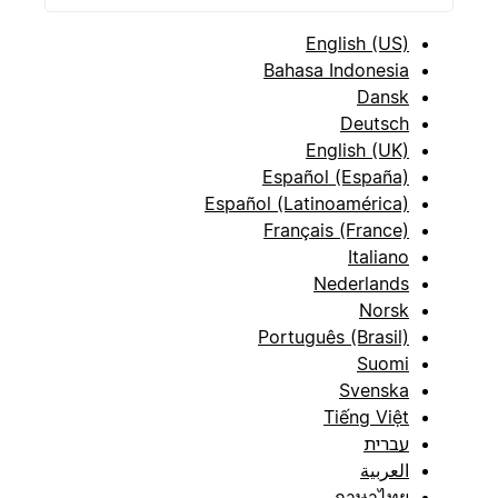
English (US)
Bahasa Indonesia
Dansk
Deutsch
English (UK)
Español (España)
Español (Latinoamérica)
Français (France)
Italiano
Nederlands
Norsk
Português (Brasil)
Suomi
Svenska
Tiếng Việt
עברית
العربية
ภาษาไทย