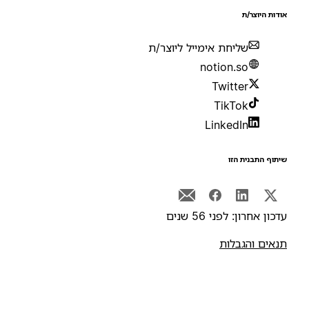
ודות היוצר/ת
שליחת אימייל ליוצר/ת
notion.so
Twitter
TikTok
LinkedIn
יתוף התבנית הזו
דכון אחרון: לפני 56 שנים
נאים והגבלות