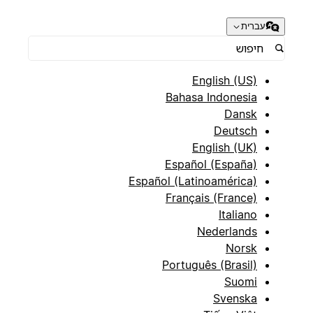
עברית
English (US)
Bahasa Indonesia
Dansk
Deutsch
English (UK)
Español (España)
Español (Latinoamérica)
Français (France)
Italiano
Nederlands
Norsk
Português (Brasil)
Suomi
Svenska