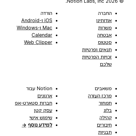
© 2026 Notion Labs, Inc.
החברה
הורדה
אודותינו
iOS ו-Android
משרות
Mac ו-Windows
אבטחה
Calendar
סטטוס
Web Clipper
תנאים ופרטיות
זכויות הפרטיות
שלכם
משאבים
Notion עבור
מרכז העזרה
ארגונים
תמחור
חברות סטארט-אפ
בלוג
עסק קטן
קהילה
שימוש אישי
חיבורים
למידע נוסף
→
תבניות