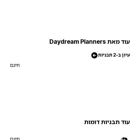
וד מאת Daydream Planners
יון ב-2 תבניות
חינם
וד תבניות דומות
חינם