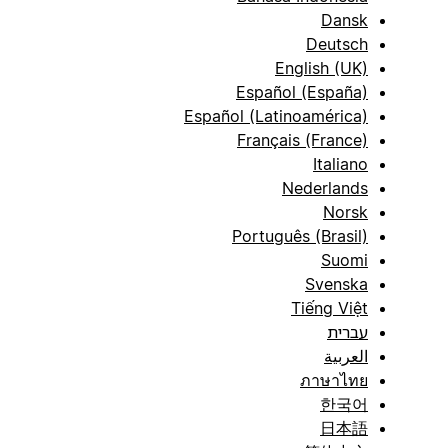
Dansk
Deutsch
English (UK)
Español (España)
Español (Latinoamérica)
Français (France)
Italiano
Nederlands
Norsk
Português (Brasil)
Suomi
Svenska
Tiếng Việt
עברית
العربية
ภาษาไทย
한국어
日本語