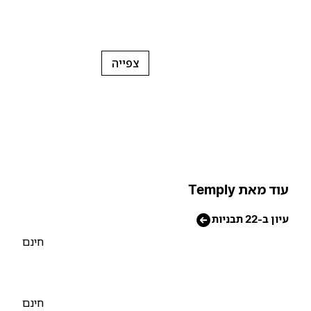
צפייה
וד מאת Temply
יון ב-22 תבניות
חינם
חינם