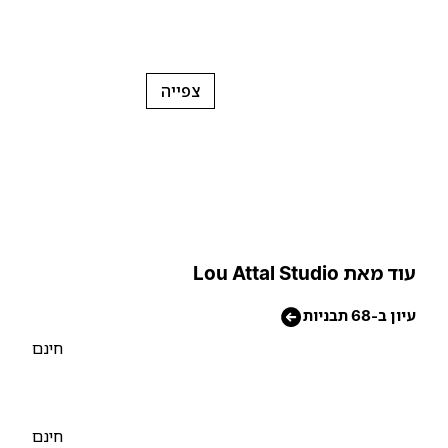
צפייה
וד מאת Lou Attal Studio
יון ב-68 תבניות
חינם
חינם