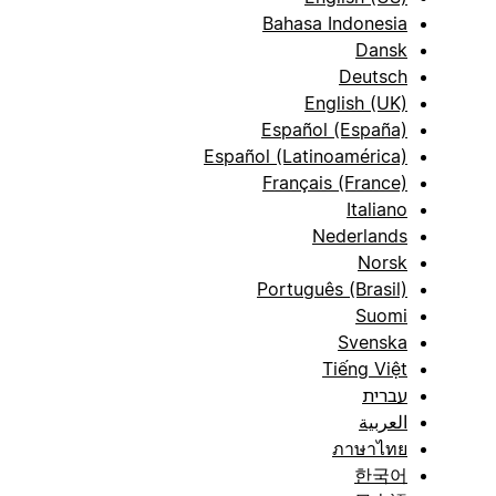
Bahasa Indonesia
Dansk
Deutsch
English (UK)
Español (España)
Español (Latinoamérica)
Français (France)
Italiano
Nederlands
Norsk
Português (Brasil)
Suomi
Svenska
Tiếng Việt
עברית
العربية
ภาษาไทย
한국어