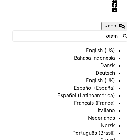
עברית
English (US)
Bahasa Indonesia
Dansk
Deutsch
English (UK)
Español (España)
Español (Latinoamérica)
Français (France)
Italiano
Nederlands
Norsk
Português (Brasil)