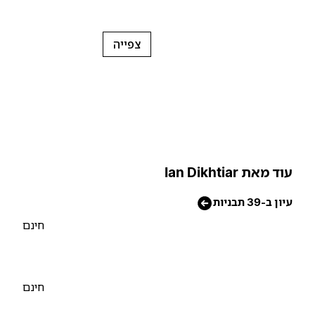
צפייה
וד מאת Ian Dikhtiar
יון ב-39 תבניות
חינם
חינם