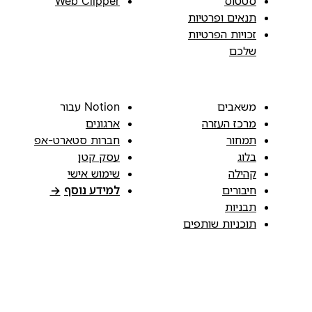
סטטוס
Web Clipper
תנאים ופרטיות
זכויות הפרטיות
שלכם
משאבים
Notion עבור
מרכז העזרה
ארגונים
תמחור
חברות סטארט-אפ
בלוג
עסק קטן
קהילה
שימוש אישי
חיבורים
למידע נוסף
→
תבניות
תוכניות שותפים