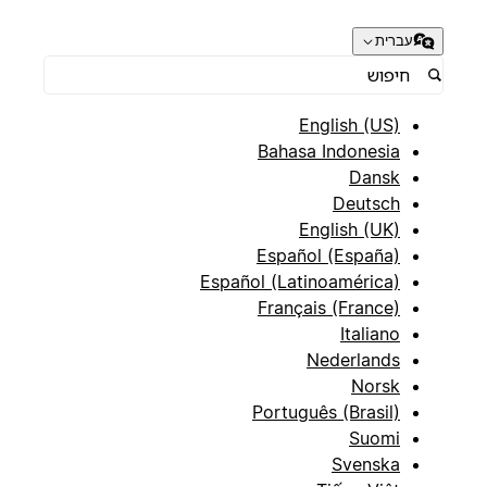
עברית
English (US)
Bahasa Indonesia
Dansk
Deutsch
English (UK)
Español (España)
Español (Latinoamérica)
Français (France)
Italiano
Nederlands
Norsk
Português (Brasil)
Suomi
Svenska