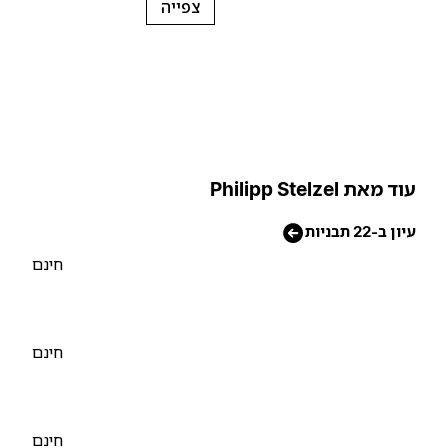
צפייה
וד מאת Philipp Stelzel
יון ב-22 תבניות
חינם
חינם
חינם