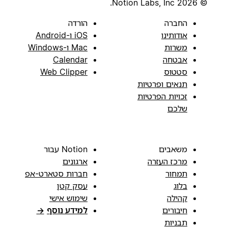
© 2026 Notion Labs, Inc.
החברה
הורדה
אודותינו
iOS ו-Android
משרות
Mac ו-Windows
אבטחה
Calendar
סטטוס
Web Clipper
תנאים ופרטיות
זכויות הפרטיות
שלכם
משאבים
Notion עבור
מרכז העזרה
ארגונים
תמחור
חברות סטארט-אפ
בלוג
עסק קטן
קהילה
שימוש אישי
חיבורים
למידע נוסף
→
תבניות