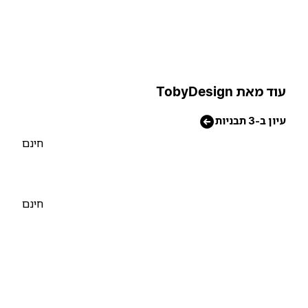
וד מאת TobyDesign
יון ב-3 תבניות
חינם
חינם