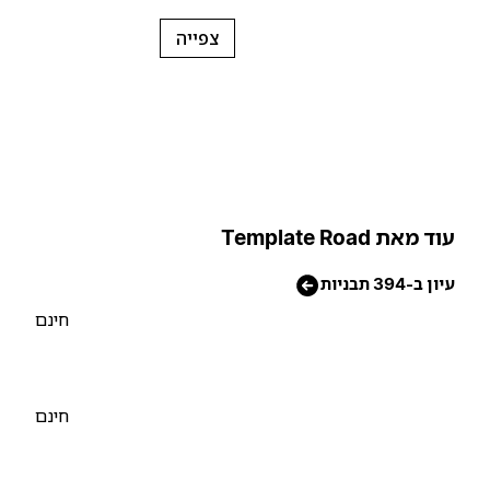
צפייה
וד מאת Template Road
יון ב-394 תבניות
חינם
חינם