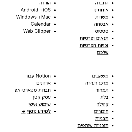
החברה
הורדה
אודותינו
iOS ו-Android
משרות
Mac ו-Windows
אבטחה
Calendar
סטטוס
Web Clipper
תנאים ופרטיות
זכויות הפרטיות
שלכם
משאבים
Notion עבור
מרכז העזרה
ארגונים
תמחור
חברות סטארט-אפ
בלוג
עסק קטן
קהילה
שימוש אישי
חיבורים
למידע נוסף
→
תבניות
תוכניות שותפים