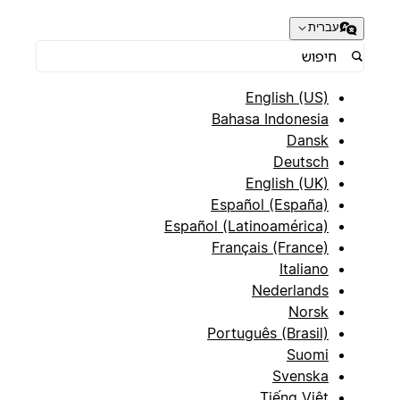
עברית
English (US)
Bahasa Indonesia
Dansk
Deutsch
English (UK)
Español (España)
Español (Latinoamérica)
Français (France)
Italiano
Nederlands
Norsk
Português (Brasil)
Suomi
Svenska
Tiếng Việt