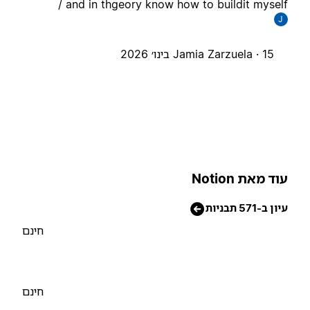
/ and in thgeory know how to buildit mysel
J
15 בינו׳ 2026
Jamia Zarzuela ·
וד מאת Notion
יון ב-571 תבניות
חינם
חינם