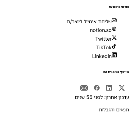
ודות היוצר/ת
שליחת אימייל ליוצר/ת
notion.so
Twitter
TikTok
LinkedIn
יתוף התבנית הזו
דכון אחרון: לפני 56 שנים
נאים והגבלות