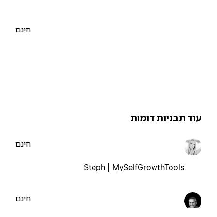
חינם
וד תבניות דומות
חינם
Steph | MySelfGrowthTools
חינם