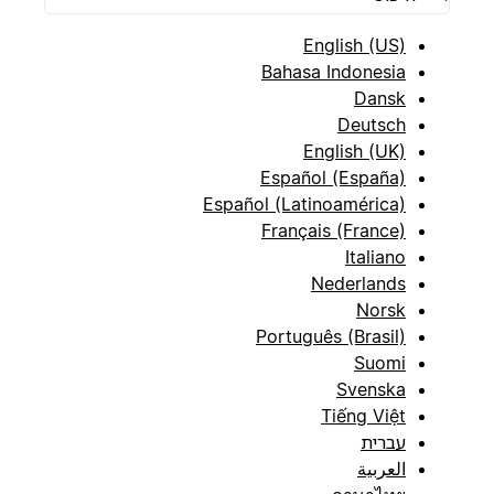
English (US)
Bahasa Indonesia
Dansk
Deutsch
English (UK)
Español (España)
Español (Latinoamérica)
Français (France)
Italiano
Nederlands
Norsk
Português (Brasil)
Suomi
Svenska
Tiếng Việt
עברית
العربية