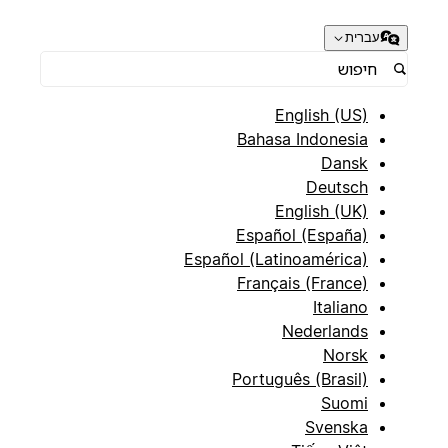
עברית
English (US)
Bahasa Indonesia
Dansk
Deutsch
English (UK)
Español (España)
Español (Latinoamérica)
Français (France)
Italiano
Nederlands
Norsk
Português (Brasil)
Suomi
Svenska