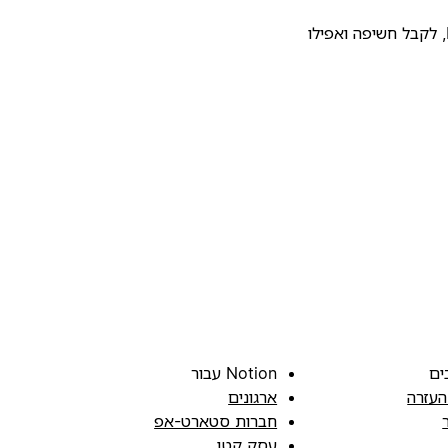
להעלות את התבנית שלכם לגלריית התבניות של Notion, לקבל חשיפה ואפילו
ים
Notion עבור
העזרה
ארגונים
חברות סטארט-אפ
עסק קטן