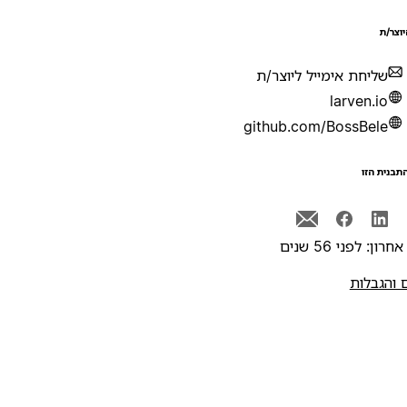
יוצר/ת
שליחת אימייל ליוצר/ת
larven.io
github.com/BossBele
תבנית הזו
רון: לפני 56 שנים
 והגבלות