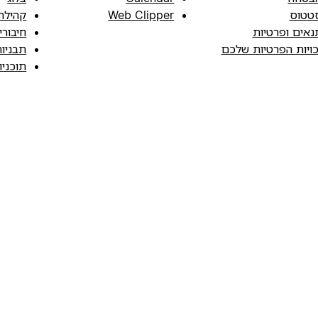
טטוס
Web Clipper
קהילה
נאים ופרטיות
חיבורי
כויות הפרטיות שלכם
תבניו
תוכני