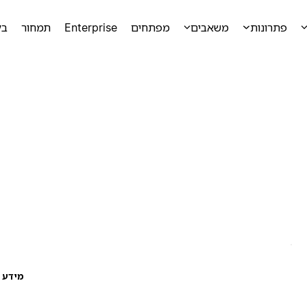
פתרונות
משאבים
מפתחים
Enterprise
תמחור
בק
מידע ע