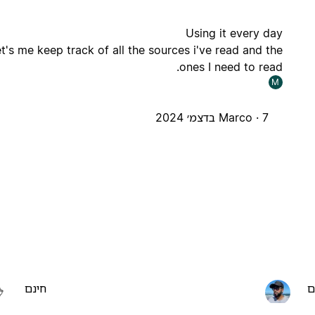
Using it every day
et's me keep track of all the sources i've read and the
ones I need to read.
M
7 בדצמ׳ 2024
Marco ·
ם
חינם