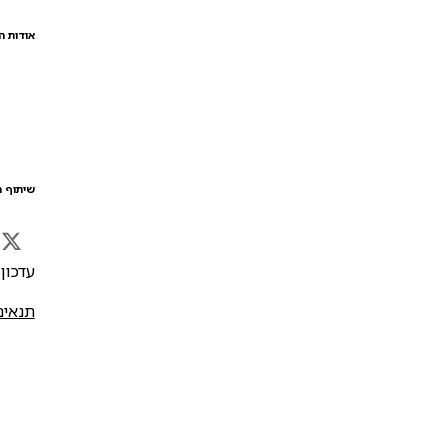
אודות ה
שיתוף ה
עדכון אח
תנאים