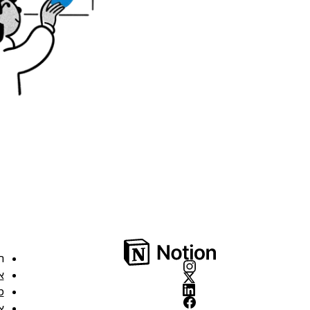
ה
א
מ
א