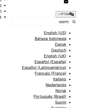
ס
ת
עברית
ז
English (US)
Bahasa Indonesia
Dansk
Deutsch
English (UK)
Español (España)
Español (Latinoamérica)
Français (France)
Italiano
Nederlands
Norsk
Português (Brasil)
Suomi
Svenska