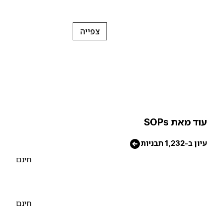
צפייה
וד מאת SOPs
יון ב-1,232 תבניות
חינם
חינם