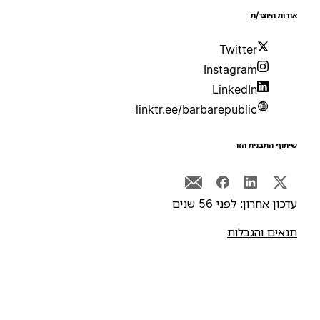
ודות היוצר/ת
Twitter
Instagram
LinkedIn
linktr.ee/barbarepublic
יתוף התבנית הזו
דכון אחרון: לפני 56 שנים
נאים והגבלות