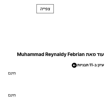
צפייה
וד מאת Muhammad Reynaldy Febrian
יון ב-11 תבניות
חינם
חינם