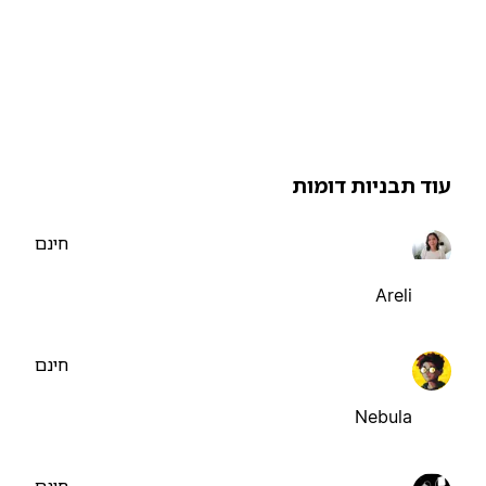
וד תבניות דומות
חינם
Areli
חינם
Nebula