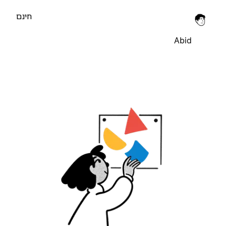
חינם
Abid