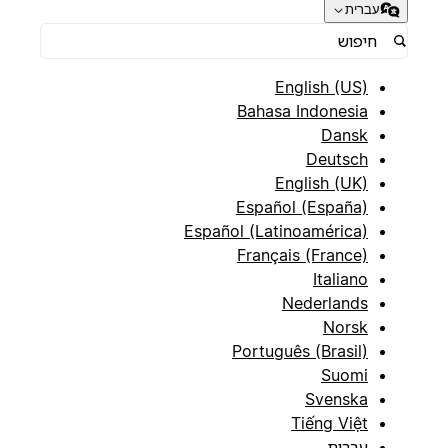
עברית
English (US)
Bahasa Indonesia
Dansk
Deutsch
English (UK)
Español (España)
Español (Latinoamérica)
Français (France)
Italiano
Nederlands
Norsk
Português (Brasil)
Suomi
Svenska
Tiếng Việt
עברית